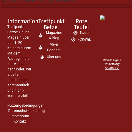
können. Quelle: Treffpunkt Betze
Information
Treffpunkt
Rote
Betze
Teufel
Treffpunkt
Betze: Online-
Magazine
Kader
Magazin über
& Blog
FCK-Wiki
den 1. FC
90+6
Kaiserslautern.
Podcast
Mit dem
Über uns
Abstieg in die
Webdesign &
dritte Liga
Umsetzung:
Studio 49°
gegründet. Wir
arbeiten
unabhängig,
ehrenamtlich
und nicht-
kommerziell.
Nutzungsbedingungen
Datenschutzerklärung
Impressum
Kontakt