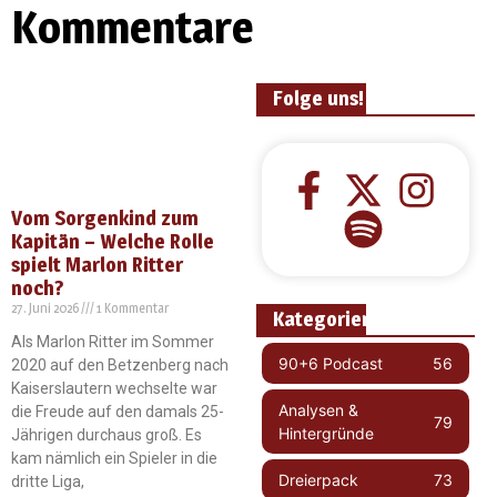
Kommentare
Folge uns!
Vom Sorgenkind zum
Kapitän – Welche Rolle
spielt Marlon Ritter
noch?
27. Juni 2026
1 Kommentar
Kategorien
Als Marlon Ritter im Sommer
90+6 Podcast
56
2020 auf den Betzenberg nach
Kaiserslautern wechselte war
Analysen &
die Freude auf den damals 25-
79
Hintergründe
Jährigen durchaus groß. Es
kam nämlich ein Spieler in die
Dreierpack
73
dritte Liga,