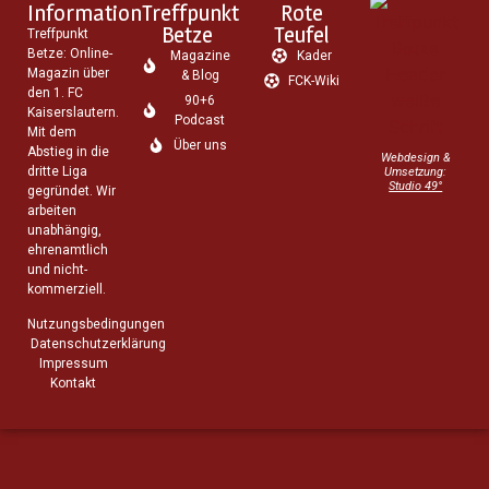
Information
Treffpunkt
Rote
Betze
Teufel
Treffpunkt
Betze: Online-
Magazine
Kader
Magazin über
& Blog
FCK-Wiki
den 1. FC
90+6
Kaiserslautern.
Podcast
Mit dem
Über uns
Abstieg in die
Webdesign &
dritte Liga
Umsetzung:
Studio 49°
gegründet. Wir
arbeiten
unabhängig,
ehrenamtlich
und nicht-
kommerziell.
Nutzungsbedingungen
Datenschutzerklärung
Impressum
Kontakt