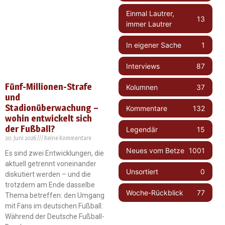
Einmal Lautrer,
13
immer Lautrer
In eigener Sache
1
Interviews
87
Fünf-Millionen-Strafe
Kolumnen
37
und
Stadionüberwachung –
Kommentare
132
wohin entwickelt sich
der Fußball?
Legendär
15
20. Juni 2026
Keine Kommentare
Neues vom Betze
1001
Es sind zwei Entwicklungen, die
aktuell getrennt voneinander
Unsortiert
0
diskutiert werden – und die
trotzdem am Ende dasselbe
Woche-Rückblick
77
Thema betreffen: den Umgang
mit Fans im deutschen Fußball.
Während der Deutsche Fußball-