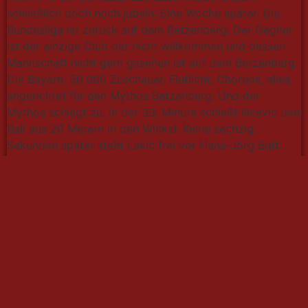
schließlich doch noch jubeln. Eine Woche später. Die
Bundesliga ist zurück auf dem Betzenberg. Der Gegner
ist der einzige Club der nicht willkommen und dessen
Mannschaft nicht gern gesehen ist auf dem Betzenberg.
Die Bayern. 50.000 Zuschauer, Flutlicht, Choreos, alles
angerichtet für den Mythos Betzenberg. Und der
Mythos schlägt zu. In der 33. Minute schießt Ilicevic den
Ball aus 20 Metern in den Winkel. Keine sechzig
Sekunden später steht Lakic frei vor Hans-Jörg Butt.
Der FCK gewinnt 2:0, grüßt von ganz oben und ist im
Fußballhimmel. Doch auf den Höhenflug folgt die
Bruchlandung. Acht Spiele, kein Sieg, sieben
Niederlagen. Daraufhin gelingt mit einem 3:0 gegen
Gladbach der kurzfristige Befreiungsschlag. Es folgt
eine bessere Phase der Saison, die mit dem 5:0 gegen
den FC Schalke 04 auf dem Betzenberg gipfelt. Zur
Winterpause liegt der FCK mit 21 Punkten auf Platz 12
und damit voll im Soll. Doch der FCK kommt träge aus