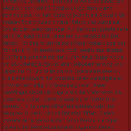
ablösefrei. Christian Tiffert und Oliver Kirch sowie Jan
Moravek, der vom FC Schalke ausgeliehen wurde,
kommen zum Nulltarif. Ersterer bestritt mit Abstand die
meisten Spielminuten in dieser Saison und wurde auf
Anhieb zum Leistungsträger. Auf der Abgangsseite hatte
der FCK lediglich Erik Jendrisek zu verzeichnen. Der
Kader: Zu Beginn der Saison hütete Tobias Sippel das
Tor des 1. FC Kaiserslautern, doch bereits das nächste
FCK-Talent scharrte mit den Hufen. Kevin Trapp rückte
am 26. Spieltag aufgrund einer Grippeerkrankung von
Sippel ins Tor und blieb bis zum Saisonende gesetzt.
Die starke Abwehr der Vorsaison blieb weitestgehend
unverändert, lediglich Neuzugang Leon Jessen
verdrängte Alexander Bugera aus der Viererkette, die
sonst aus Rodnei, Martin Amedick und Florian Dick
bestand. Im zentralen Mittelfeld spielten meist Jan
Moravek, Oliver Kirch und Christian Tiffert. Zudem
startete der junge Grieche Thanos Petsos in einigen
Spielen. Jan Moravek sammelte insgesamt sieben