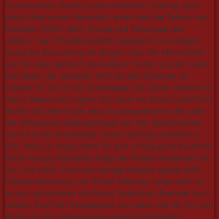
Scorerpunkte. Das ist keine schlechte Leistung, wirkt
jedoch fast schon lächerlich, wenn man die Zahlen von
Christian Tiffert sieht. In Liga und Pokal gab das
„Gehirn” der FCK-Mannschaft insgesamt 19 Vorlagen.
Quasi der Betzenberg de Bruyne. Star der Mannschaft
war für viele dennoch ein anderer: Srdjan „Lucky“ Lakic.
Der Mann, der schneller trifft als sein Schatten. Er
erzielte 16 Tore in der Bundesliga und sieben weitere im
Pokal. Neben ihm trugen sich auch Ivo Iličević und Erwin
Hoffer mit zwölf bzw. neun Scorerpunkten in die Liste
der offensiven Leistungsträger ein. Der Saisonverlauf:
Zurück in der Bundesliga, erster Spieltag auswärts in
Köln. Alles ist angerichtet für eine erfolgreiche Rückkehr.
Nach neunzig Sekunden fliegt der Kölner Mohamad mit
Rot vom Platz. Doch nur wenige Minuten später trifft
Milivoje Novaković zur Kölner Führung. Lange sieht es
so aus, als könnten die Roten Teufel ihre Überzahl nicht
nutzen. Doch ein Doppelpack von Lakic und ein Tor von
Iličević in der Schlussphase lassen Kaiserlautern