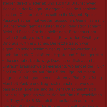
steigen direkt wieder ab und auch für Braunschweig
sieht es in der Relegation gegen Düsseldorf schlecht
aus. Leo: Osnabrück-Fans sollten ihr MagentaSport-
Passwort schon mal wieder raussuchen. Gemeinsam mit
Braunschweig geht es runter. In der Relegation schlägt
Bielefeld Essen. Cottbus bleibt dank Bittencourt am
letzten Spieltag drin. Thomas: „Es wird den Zweitliga-
Dino aus Fürth erwischen. Die letzte Saison war
eigentlich schon schlimm genug. Damals wurden sie
noch durch die Qualität von Hrgota und Futkeu gerettet
– die sind jetzt beide weg. Dazu ist endlich auch für
Eintracht Braunschweig Feierabend. Wo landet der FCK?
Flo: Der FCK landet auf Platz 5 der Liga und mischt
lange im Aufstiegsrennen mit. Jeremy: Platz 2, Uffstieg.
Man holt Punkte und fragt sich manchmal, wie das
passiert ist, aber sie sind da. Der FCK schleicht sich
vorne rein, genauso wie er sich auf Platz 5 geschlichen
hat. Tkay: Platz 6. Man bleibt tabellarisch auf dem
gleichen Platz wie in der Vorsaison, spielt aber länger