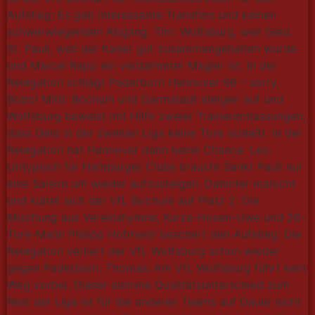
Aufstieg: Es gab interessante Transfers und keinen
schwerwiegenden Abgang. Tim: Wolfsburg, weil Geld.
St. Pauli, weil der Kader gut zusammengehalten wurde
und Marcel Rapp ein verdammter Magier ist. In der
Relegation schlägt Paderborn Hannover 96 – sorry,
Bobo! Mitti: Bochum und Darmstadt steigen auf und
Wolfsburg beweist mit Hilfe zweier Trainerentlassungen,
dass Geld in der zweiten Liga keine Tore schießt. In der
Relegation hat Hannover dann keine Chance. Leo:
Untypisch für Hamburger Clubs braucht Sankt Pauli nur
eine Saison um wieder aufzusteigen. Dahinter malocht
und kultet sich der VfL Bochum auf Platz 2: Die
Mischung aus Vereinshymne, Kurze-Hosen-Uwe und 26-
Tore-Mann Philipp Hofmann beschert den Aufstieg. Die
Relegation verliert der VfL Wolfsburg schon wieder
gegen Paderborn. Thomas: Am VfL Wolfsburg führt kein
Weg vorbei. Dieser enorme Qualitätsunterschied zum
Rest der Liga ist für die anderen Teams auf Dauer nicht