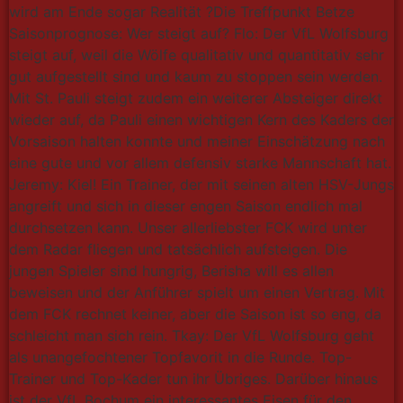
wird am Ende sogar Realität ?Die Treffpunkt Betze
Saisonprognose: Wer steigt auf? Flo: Der VfL Wolfsburg
steigt auf, weil die Wölfe qualitativ und quantitativ sehr
gut aufgestellt sind und kaum zu stoppen sein werden.
Mit St. Pauli steigt zudem ein weiterer Absteiger direkt
wieder auf, da Pauli einen wichtigen Kern des Kaders der
Vorsaison halten konnte und meiner Einschätzung nach
eine gute und vor allem defensiv starke Mannschaft hat.
Jeremy: Kiel! Ein Trainer, der mit seinen alten HSV-Jungs
angreift und sich in dieser engen Saison endlich mal
durchsetzen kann. Unser allerliebster FCK wird unter
dem Radar fliegen und tatsächlich aufsteigen. Die
jungen Spieler sind hungrig, Berisha will es allen
beweisen und der Anführer spielt um einen Vertrag. Mit
dem FCK rechnet keiner, aber die Saison ist so eng, da
schleicht man sich rein. Tkay: Der VfL Wolfsburg geht
als unangefochtener Topfavorit in die Runde. Top-
Trainer und Top-Kader tun ihr Übriges. Darüber hinaus
ist der VfL Bochum ein interessantes Eisen für den