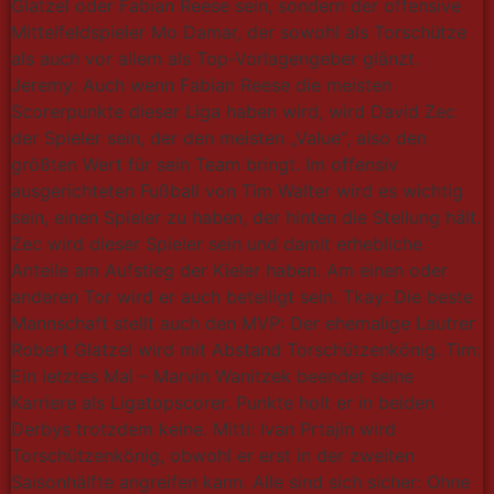
Glatzel oder Fabian Reese sein, sondern der offensive
Mittelfeldspieler Mo Damar, der sowohl als Torschütze
als auch vor allem als Top-Vorlagengeber glänzt.
Jeremy: Auch wenn Fabian Reese die meisten
Scorerpunkte dieser Liga haben wird, wird David Zec
der Spieler sein, der den meisten „Value“, also den
größten Wert für sein Team bringt. Im offensiv
ausgerichteten Fußball von Tim Walter wird es wichtig
sein, einen Spieler zu haben, der hinten die Stellung hält.
Zec wird dieser Spieler sein und damit erhebliche
Anteile am Aufstieg der Kieler haben. Am einen oder
anderen Tor wird er auch beteiligt sein. Tkay: Die beste
Mannschaft stellt auch den MVP: Der ehemalige Lautrer
Robert Glatzel wird mit Abstand Torschützenkönig. Tim:
Ein letztes Mal – Marvin Wanitzek beendet seine
Karriere als Ligatopscorer. Punkte holt er in beiden
Derbys trotzdem keine. Mitti: Ivan Prtajin wird
Torschützenkönig, obwohl er erst in der zweiten
Saisonhälfte angreifen kann. Alle sind sich sicher: Ohne