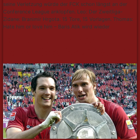
seine Verletzung würde der FCK schon längst an der
Conference League anklopfen. Leo: Der Zweitliga-
Zidane: Branimir Hrgota. 15 Tore, 15 Vorlagen. Thomas:
Hate him or love him – Baris Atik wird wieder
Die Letzten ihrer Art –
Saisonrückblick 2009/2010