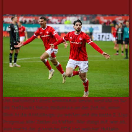
Saisonprognose
Der Saisonstart steht unmittelbar bevor, weshalb es für
die Treffpunkt Betze-Redaktion an der Zeit ist, einen
Blick in die Kristallkugel zu werfen und die beste 2. Liga
Prognose aller Zeiten zu treffen. Wer steigt auf, wer ab,
was macht der glorreiche FCK und welcher Hottake