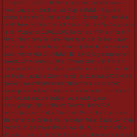
Der letzte offizielle Titel – abgesehen vom Südwest-
Pokal und dem SunExpress Cup in Belek – liegt nun
schon mehr als 16 Jahre zurück. Höchste Zeit, auf die
letzte Meistersaison zurückzublicken! Die Ausgangslage
In der Vorsaison 2008/2009 landet der FCK auf dem 7.
Platz. Nach dem Beinahe-Abstieg in der Saison davor
ein Schritt in die richtige Richtung. Bereits im Sommer
davor wurde der Grundstein für die Erfolgsmannschaft
gelegt. Mit Amedick, Lakic, Sydney Sam und Florian
Dick landete man auf dem Transfermarkt direkt mehrere
Volltreffer, sodass Stefan Kuntz im Sommer 2009 keine
großen Investitionen mehr tätigen musste und den
Kader punktuell mit Leihspielern verstärkte. Ivo Iličević
und Rodnei sind die beiden wohl wichtigsten
Neuzugänge, die in diesem Sommer beim FCK
unterschreiben. Zudem steht mit Marco Kurz ein neuer
Trainer an der Seitenlinie, nachdem Milan Sasic vor Ende
der letzten Saison entlassen wurde. Kurz war wenige
Monate zuvor bei 1860 entlassen worden und sollte nun