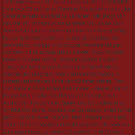
zu kompensieren. Als Tabellenzweiter steigt schließlich
Hannover 96 auf, da es Christian Titz schaffen wird, der
Defensive mehr Stabilität zu verleihen. Wer steigt ab?
Flo: Der VfL Osnabrück steigt wieder ab, da sie nach
dem Aufstieg keine überzeugenden Transfers getätigt
haben. Außerdem erwischt es Energie Cottbus, die
ebenfalls nur wenige wirklich gute Transfers tätigen
konnten und es schwer haben werden. Tkay: Es wird
beide Aufsteiger treffen. Sowohl Cottbus als auch
Osnabrück werden von Anfang an im Tabellenkeller
stecken und aufgrund ihres unerfahrenen Kaders in
Krisensituationen am Ende den Kürzeren ziehen. Tim:
Vier Jahre in Folge knapp entkommen – dieses Jahr ist
Braunschweig fällig. Die Relegation bedeutet den
Abstieg für Tempelmann, Opoku und Co., während es
für Pele Wollitz mit Cottbus und Osnabrück direkt runter
geht – da fehlt es an Qualität. Mitti: Dresden kann sich
schon früh ins Tabellenmittelfeld absetzen, die anderen
Aufsteiger haben es schwer. Osnabrück und Cottbus