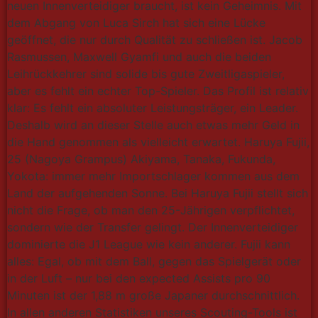
neuen Innenverteidiger braucht, ist kein Geheimnis. Mit
dem Abgang von Luca Sirch hat sich eine Lücke
geöffnet, die nur durch Qualität zu schließen ist. Jacob
Rasmussen, Maxwell Gyamfi und auch die beiden
Leihrückkehrer sind solide bis gute Zweitligaspieler,
aber es fehlt ein echter Top-Spieler. Das Profil ist relativ
klar: Es fehlt ein absoluter Leistungsträger, ein Leader.
Deshalb wird an dieser Stelle auch etwas mehr Geld in
die Hand genommen als vielleicht erwartet. Haruya Fujii,
25 (Nagoya Grampus) Akiyama, Tanaka, Fukunda,
Yokota: immer mehr Importschlager kommen aus dem
Land der aufgehenden Sonne. Bei Haruya Fujii stellt sich
nicht die Frage, ob man den 25-Jährigen verpflichtet,
sondern wie der Transfer gelingt. Der Innenverteidiger
dominierte die J1 League wie kein anderer. Fujii kann
alles: Egal, ob mit dem Ball, gegen das Spielgerät oder
in der Luft – nur bei den expected Assists pro 90
Minuten ist der 1,88 m große Japaner durchschnittlich.
In allen anderen Statistiken unseres Scouting-Tools ist