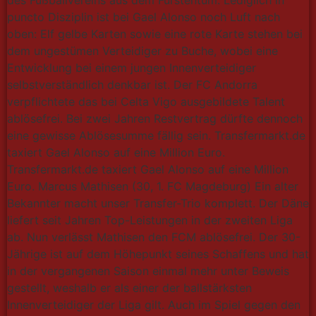
des Fußballvereins aus dem Fürstentum. Lediglich in
puncto Disziplin ist bei Gael Alonso noch Luft nach
oben: Elf gelbe Karten sowie eine rote Karte stehen bei
dem ungestümen Verteidiger zu Buche, wobei eine
Entwicklung bei einem jungen Innenverteidiger
selbstverständlich denkbar ist. Der FC Andorra
verpflichtete das bei Celta Vigo ausgebildete Talent
ablösefrei. Bei zwei Jahren Restvertrag dürfte dennoch
eine gewisse Ablösesumme fällig sein. Transfermarkt.de
taxiert Gael Alonso auf eine Million Euro.
Transfermarkt.de taxiert Gael Alonso auf eine Million
Euro. Marcus Mathisen (30, 1. FC Magdeburg) Ein alter
Bekannter macht unser Transfer-Trio komplett. Der Däne
liefert seit Jahren Top-Leistungen in der zweiten Liga
ab. Nun verlässt Mathisen den FCM ablösefrei. Der 30-
Jährige ist auf dem Höhepunkt seines Schaffens und hat
in der vergangenen Saison einmal mehr unter Beweis
gestellt, weshalb er als einer der ballstärksten
Innenverteidiger der Liga gilt. Auch im Spiel gegen den