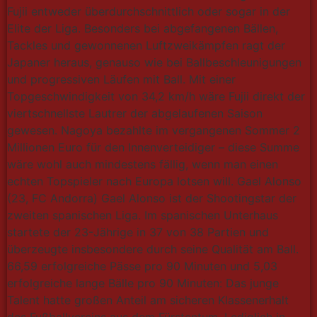
Fujii entweder überdurchschnittlich oder sogar in der
Elite der Liga. Besonders bei abgefangenen Bällen,
Tackles und gewonnenen Luftzweikämpfen ragt der
Japaner heraus, genauso wie bei Ballbeschleunigungen
und progressiven Läufen mit Ball. Mit einer
Topgeschwindigkeit von 34,2 km/h wäre Fujii direkt der
viertschnellste Lautrer der abgelaufenen Saison
gewesen. Nagoya bezahlte im vergangenen Sommer 2
Millionen Euro für den Innenverteidiger – diese Summe
wäre wohl auch mindestens fällig, wenn man einen
echten Topspieler nach Europa lotsen will. Gael Alonso
(23, FC Andorra) Gael Alonso ist der Shootingstar der
zweiten spanischen Liga. Im spanischen Unterhaus
startete der 23-Jährige in 37 von 38 Partien und
überzeugte insbesondere durch seine Qualität am Ball.
66,59 erfolgreiche Pässe pro 90 Minuten und 5,03
erfolgreiche lange Bälle pro 90 Minuten: Das junge
Talent hatte großen Anteil am sicheren Klassenerhalt