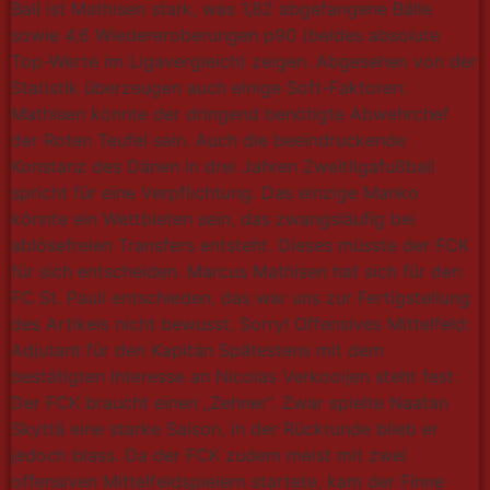
Ball ist Mathisen stark, was 1,82 abgefangene Bälle
sowie 4,6 Wiedereroberungen p90 (beides absolute
Top-Werte im Ligavergleich) zeigen. Abgesehen von der
Statistik überzeugen auch einige Soft-Faktoren:
Mathisen könnte der dringend benötigte Abwehrchef
der Roten Teufel sein. Auch die beeindruckende
Konstanz des Dänen in drei Jahren Zweitligafußball
spricht für eine Verpflichtung. Das einzige Manko
könnte ein Wettbieten sein, das zwangsläufig bei
ablösefreien Transfers entsteht. Dieses müsste der FCK
für sich entscheiden. Marcus Mathisen hat sich für den
FC St. Pauli entschieden, das war uns zur Fertigstellung
des Artikels nicht bewusst, Sorry! Offensives Mittelfeld:
Adjutant für den Kapitän Spätestens mit dem
bestätigten Interesse an Nicolas Verkooijen steht fest:
Der FCK braucht einen „Zehner“. Zwar spielte Naatan
Skyttä eine starke Saison, in der Rückrunde blieb er
jedoch blass. Da der FCK zudem meist mit zwei
offensiven Mittelfeldspielern startete, kam der Finne