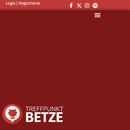
Login
|
Registrieren