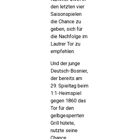
den letzten vier
Saisonspielen
die Chance zu
geben, sich für
die Nachfolge im
Lautrer Tor zu
empfehlen.
Und der junge
Deutsch-Bosnier,
der bereits am
29. Spieltag beim
1:1-Heimspiel
gegen 1860 das
Tor für den
gelbgesperrten
Grill hütete,
nutzte seine
Chance