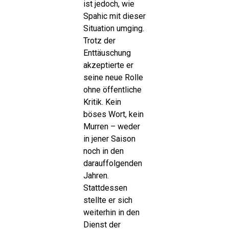
ist jedoch, wie
Spahic mit dieser
Situation umging.
Trotz der
Enttäuschung
akzeptierte er
seine neue Rolle
ohne öffentliche
Kritik. Kein
böses Wort, kein
Murren – weder
in jener Saison
noch in den
darauffolgenden
Jahren.
Stattdessen
stellte er sich
weiterhin in den
Dienst der