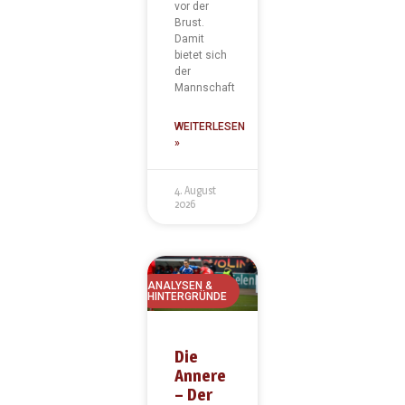
vor der
Brust.
Damit
bietet sich
der
Mannschaft
WEITERLESEN
»
4. August
2026
ANALYSEN &
HINTERGRÜNDE
Die
Annere
– Der