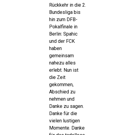
Rückkehr in die 2.
Bundesliga bis
hin zum DFB-
Pokalfinale in
Berlin: Spahic
und der FCK
haben
gemeinsam
nahezu alles
erlebt. Nun ist
die Zeit
gekommen,
Abschied zu
nehmen und
Danke zu sagen.
Danke für die
vielen lustigen
Momente. Danke