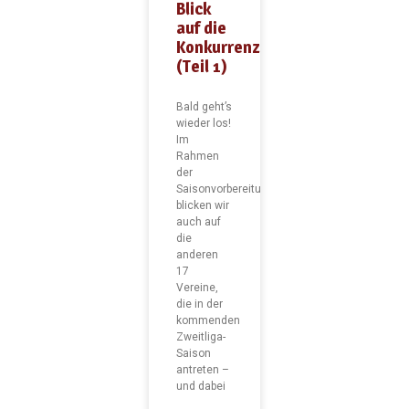
Blick
auf die
Konkurrenz
(Teil 1)
Bald geht’s
wieder los!
Im
Rahmen
der
Saisonvorbereitung
blicken wir
auch auf
die
anderen
17
Vereine,
die in der
kommenden
Zweitliga-
Saison
antreten –
und dabei