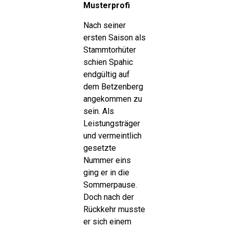
Musterprofi
Nach seiner
ersten Saison als
Stammtorhüter
schien Spahic
endgültig auf
dem Betzenberg
angekommen zu
sein. Als
Leistungsträger
und vermeintlich
gesetzte
Nummer eins
ging er in die
Sommerpause.
Doch nach der
Rückkehr musste
er sich einem