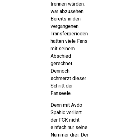
trennen würden,
war abzusehen.
Bereits in den
vergangenen
Transferperioden
hatten viele Fans
mit seinem
Abschied
gerechnet.
Dennoch
schmerzt dieser
Schritt der
Fanseele.
Denn mit Avdo
Spahic verliert
der FCK nicht
einfach nur seine
Nummer drei. Der