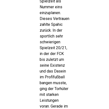
Spielzeit als
Nummer eins
einzuplanen.
Dieses Vertrauen
zahlte Spahic
zurück. In der
sportlich sehr
schwierigen
Spielzeit 20/21,
in der der FCK
bis zuletzt um
seine Existenz
und das Dasein
im Profifußball
bangen musste,
ging der Torhüter
mit starken
Leistungen
voran. Gerade im