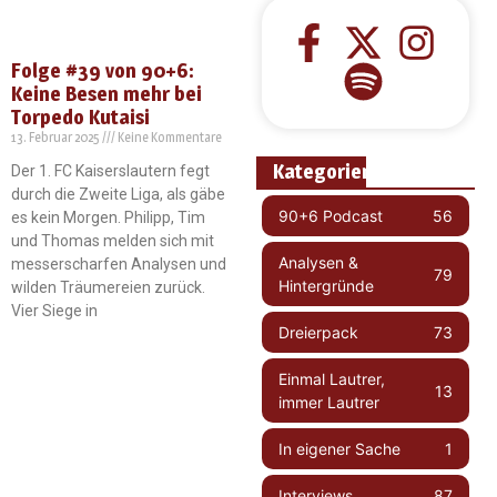
Folge #39 von 90+6:
Keine Besen mehr bei
Torpedo Kutaisi
13. Februar 2025
Keine Kommentare
Kategorien
Der 1. FC Kaiserslautern fegt
durch die Zweite Liga, als gäbe
90+6 Podcast
56
es kein Morgen. Philipp, Tim
und Thomas melden sich mit
Analysen &
messerscharfen Analysen und
79
Hintergründe
wilden Träumereien zurück.
Vier Siege in
Dreierpack
73
Einmal Lautrer,
13
immer Lautrer
In eigener Sache
1
Interviews
87