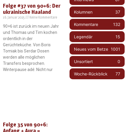
Folge #37 von 90+6: Der
ukrainische Haaland
Kolumnen
37
16. Januar 2025
Keine Kommentare
Kommentare
132
90+6 ist zurück im neuen Jahr
und Thomas und Tim kochen
Legendär
15
ordentlich in der
Gerüchteküche. Von Boris
Neues vom Betze
1001
Tomiak bis Serdar Dosen
werden alle möglichen
Unsortiert
0
Transfers besprochen.
Winterpause adé: Nicht nur
Woche-Rückblick
77
Folge 35 von 90+6:
Anfang + Aura =