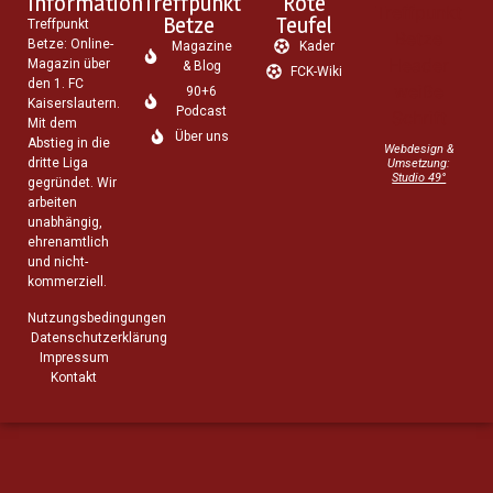
Information
Treffpunkt
Rote
Betze
Teufel
Treffpunkt
Betze: Online-
Magazine
Kader
Magazin über
& Blog
FCK-Wiki
den 1. FC
90+6
Kaiserslautern.
Podcast
Mit dem
Über uns
Abstieg in die
Webdesign &
dritte Liga
Umsetzung:
Studio 49°
gegründet. Wir
arbeiten
unabhängig,
ehrenamtlich
und nicht-
kommerziell.
Nutzungsbedingungen
Datenschutzerklärung
Impressum
Kontakt