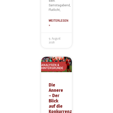
sein.
Samstagabend,
Flutlicht,
WEITERLESEN
»
9. August
2026
ANALYSEN &
HINTERGRÜNDE
Die
Annere
– Der
Blick
auf die
Konkurrenz