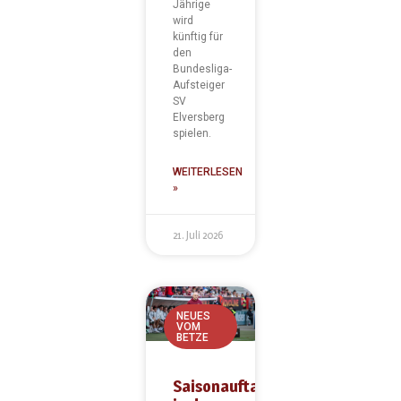
Jährige
wird
künftig für
den
Bundesliga-
Aufsteiger
SV
Elversberg
spielen.
WEITERLESEN
»
21. Juli 2026
NEUES
VOM
BETZE
Saisonauftakt