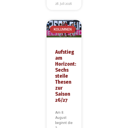
28. Juli 2026
KOLUMNEN
Aufstieg
am
Horizont:
Sechs
steile
Thesen
zur
Saison
26/27
Am 8.
August
beginnt die