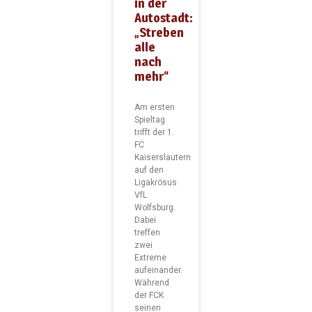
in der
Autostadt:
„Streben
alle
nach
mehr“
Am ersten
Spieltag
trifft der 1.
FC
Kaiserslautern
auf den
Ligakrösus
VfL
Wolfsburg.
Dabei
treffen
zwei
Extreme
aufeinander.
Während
der FCK
seinen