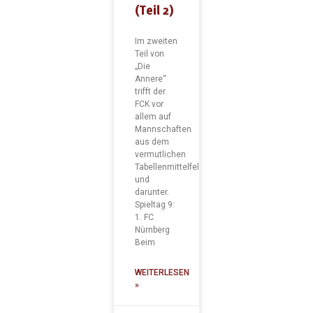
(Teil 2)
Im zweiten
Teil von
„Die
Annere“
trifft der
FCK vor
allem auf
Mannschaften
aus dem
vermutlichen
Tabellenmittelfeld
und
darunter.
Spieltag 9:
1. FC
Nürnberg
Beim
WEITERLESEN
»