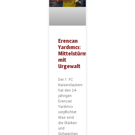
Erencan
Yardımcı:
Mittelstürmer
mit
Urgewalt
Der 1. FC
Kaiserslautern
hat den 24-
jährigen
Erencan
Yardımcı
verpflichtet.
Was sind
die Stärken
und
Schwächen