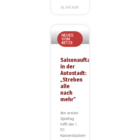
29. Juli 2026
NEUES
VOM
BETZE
Saisonauftakt
in der
Autostadt:
„Streben
alle
nach
mehr“
Am ersten
Spieltag
trifft der 1.
FC
Kaiserslautern