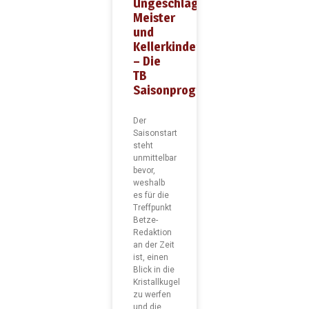
Ungeschlagene
Meister
und
Kellerkinder
– Die
TB
Saisonprognose
Der
Saisonstart
steht
unmittelbar
bevor,
weshalb
es für die
Treffpunkt
Betze-
Redaktion
an der Zeit
ist, einen
Blick in die
Kristallkugel
zu werfen
und die