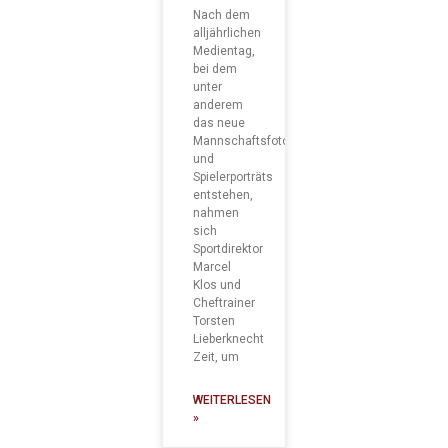
Nach dem
alljährlichen
Medientag,
bei dem
unter
anderem
das neue
Mannschaftsfoto
und
Spielerporträts
entstehen,
nahmen
sich
Sportdirektor
Marcel
Klos und
Cheftrainer
Torsten
Lieberknecht
Zeit, um
WEITERLESEN
»