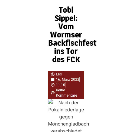
Tobi
Sippel:
Vom
Wormser
Backfischfest
ins Tor
des FCK
Leo
16. März 2022
11:10
Keine
Kommentare