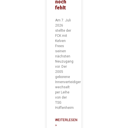
noch
fehlt
Am 7. Juli
2026
stellte der
FCK mit
Kelven
Frees
seinen
nächsten
Neuzugang
vor. Der
2005
geborene
Innenverteidiger
wechselt
per Leihe
von der
TSG
Hoffenheim
WEITERLESEN
»