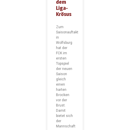
dem
Liga-
Krösus
Zum
Saisonauftakt
in
Wolfsburg
hat der
FCK im
ersten
Topspiel
der neuen
Saison
gleich
einen
harten
Brocken
vor der
Brust.
Damit
bietet sich
der
Mannschaft