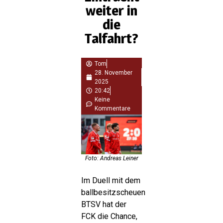
weiter in
die
Talfahrt?
Tom
28. November
2025
20:42
Keine
Kommentare
Foto: Andreas Leiner
Im Duell mit dem
ballbesitzscheuen
BTSV hat der
FCK die Chance,