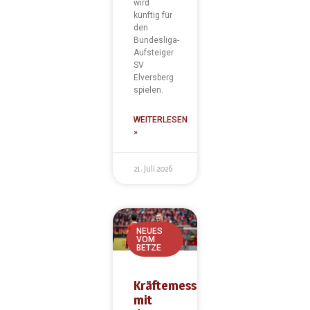
wird
künftig für
den
Bundesliga-
Aufsteiger
SV
Elversberg
spielen.
WEITERLESEN
»
21. Juli 2026
NEUES
VOM
BETZE
Kräftemessen
mit