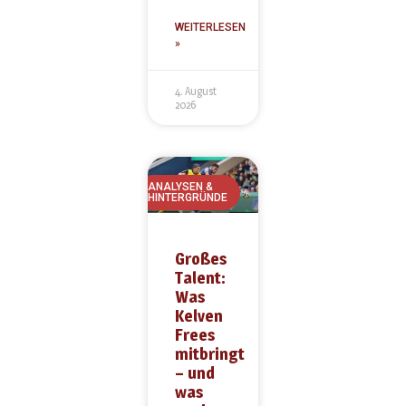
WEITERLESEN
»
4. August
2026
ANALYSEN &
HINTERGRÜNDE
Großes
Talent:
Was
Kelven
Frees
mitbringt
– und
was