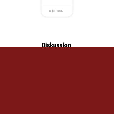
8. Juli 2026
Diskussion
Du musst
angemeldet
sein, um
einen
Kommentar
abzugeben.