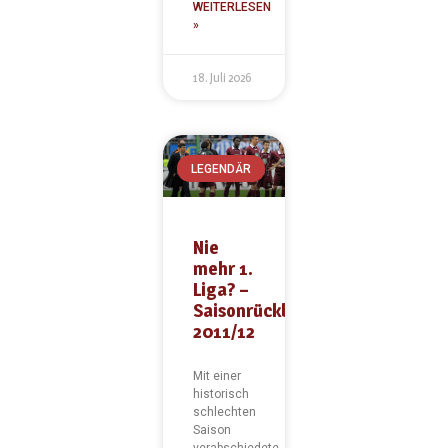
WEITERLESEN
»
18. Juli 2026
LEGENDÄR
Nie
mehr 1.
Liga? –
Saisonrückblick
2011/12
Mit einer
historisch
schlechten
Saison
verabschiedete