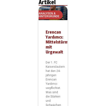
Artikel
ANALYSEN &
HINTERGRÜNDE
Erencan
Yardımcı:
Mittelstürmer
mit
Urgewalt
Der 1. FC
Kaiserslautern
hat den 24-
jährigen
Erencan
Yardımcı
verpflichtet.
Was sind
die Stärken
und
Schwächen