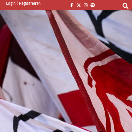
Login
|
Registrieren