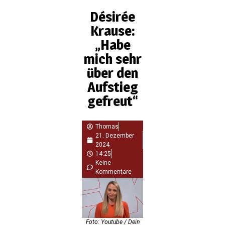
Désirée
Krause:
„Habe
mich sehr
über den
Aufstieg
gefreut“
Thomas
21. Dezember
2024
14:25
Keine
Kommentare
Foto: Youtube / Dein