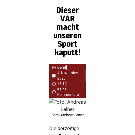
Dieser
VAR
macht
unseren
Sport
kaputt!
Gerrit
4. November
2025
13:19
Keine
Kommentare
Foto: Andreas Leiner
Die derzeitige