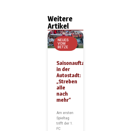
Weitere
Artikel
NEUES
VOM
BETZE
Saisonauftakt
in der
Autostadt:
„Streben
alle
nach
mehr“
Am ersten
Spieltag
trifft der 1.
FC