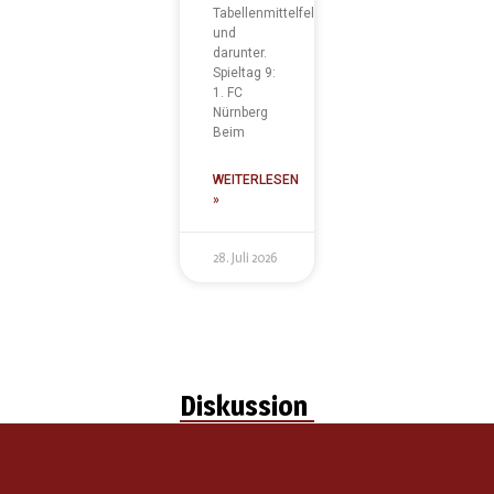
Tabellenmittelfeld
und
darunter.
Spieltag 9:
1. FC
Nürnberg
Beim
WEITERLESEN
»
28. Juli 2026
Diskussion