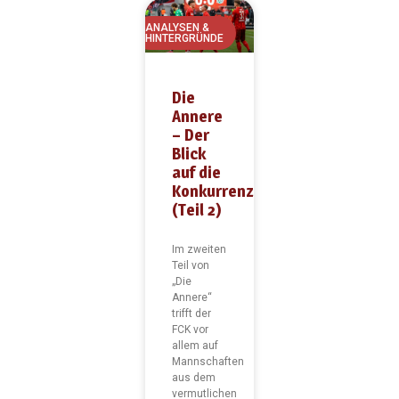
ANALYSEN &
HINTERGRÜNDE
Die
Annere
– Der
Blick
auf die
Konkurrenz
(Teil 2)
Im zweiten
Teil von
„Die
Annere“
trifft der
FCK vor
allem auf
Mannschaften
aus dem
vermutlichen