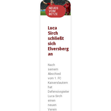
NEUES
VOM
BETZE
Luca
Sirch
schließt
sich
Elversberg
an
Nach
seinem
Abschied
vom 1. FC
Kaiserslautern
hat
Defensivspieler
Luca Sirch
einen
neuen
Verein