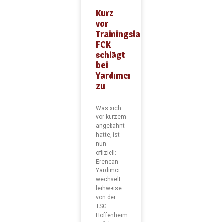
Kurz
vor
Trainingslager:
FCK
schlägt
bei
Yardımcı
zu
Was sich
vor kurzem
angebahnt
hatte, ist
nun
offiziell:
Erencan
Yardımcı
wechselt
leihweise
von der
TSG
Hoffenheim