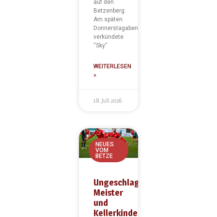
auf den
Betzenberg.
Am späten
Donnerstagabend
verkündete
“Sky”
WEITERLESEN
»
18. Juli 2026
NEUES
VOM
BETZE
Ungeschlagene
Meister
und
Kellerkinder