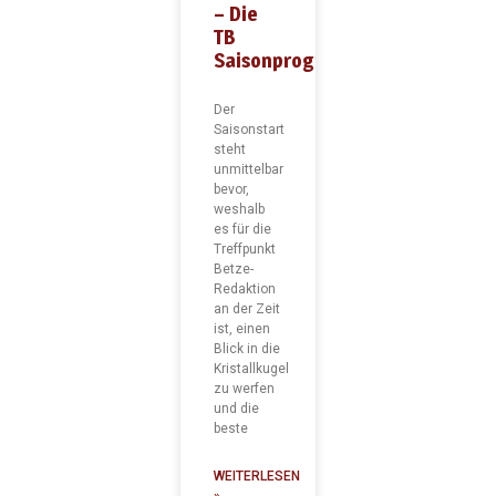
– Die
TB
Saisonprognose
Der
Saisonstart
steht
unmittelbar
bevor,
weshalb
es für die
Treffpunkt
Betze-
Redaktion
an der Zeit
ist, einen
Blick in die
Kristallkugel
zu werfen
und die
beste
WEITERLESEN