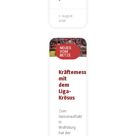
»
7. August
2026
NEUES
VOM
BETZE
Kräftemessen
mit
dem
Liga-
Krösus
Zum
Saisonauftakt
in
Wolfsburg
hat der