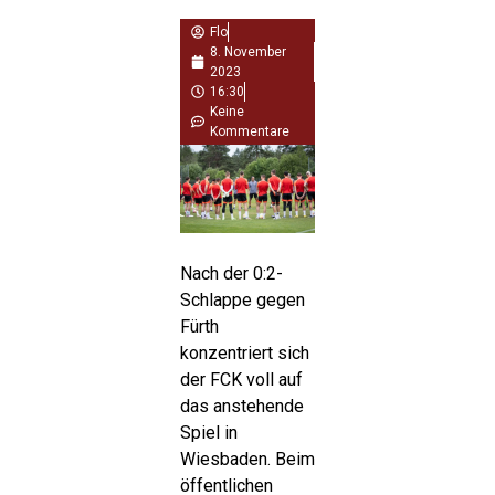
Flo
8. November
2023
16:30
Keine
Kommentare
Nach der 0:2-
Schlappe gegen
Fürth
konzentriert sich
der FCK voll auf
das anstehende
Spiel in
Wiesbaden. Beim
öffentlichen