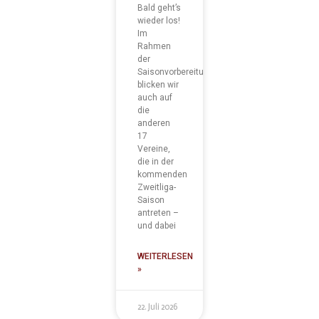
Bald geht’s
wieder los!
Im
Rahmen
der
Saisonvorbereitung
blicken wir
auch auf
die
anderen
17
Vereine,
die in der
kommenden
Zweitliga-
Saison
antreten –
und dabei
WEITERLESEN
»
22. Juli 2026