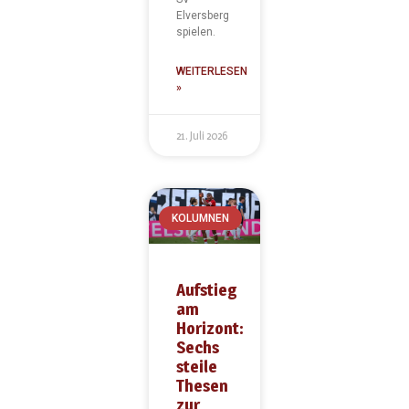
Elversberg
spielen.
WEITERLESEN
»
21. Juli 2026
KOLUMNEN
Aufstieg
am
Horizont:
Sechs
steile
Thesen
zur