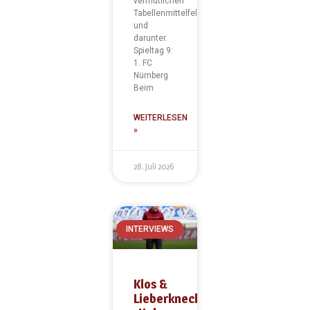
vermutlichen
Tabellenmittelfeld
und
darunter.
Spieltag 9:
1. FC
Nürnberg
Beim
WEITERLESEN
»
28. Juli 2026
INTERVIEWS
Klos &
Lieberknecht: