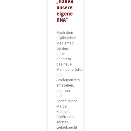
„Haben
unsere
eigene
DNA”
Nach dem
alljährlichen
Medientag,
bei dem
unter
anderem
das neue
Mannschaftsfoto
und
Spielerporträts
entstehen,
nahmen
sich
Sportdirektor
Marcel
Klos und
Cheftrainer
Torsten
Lieberknecht