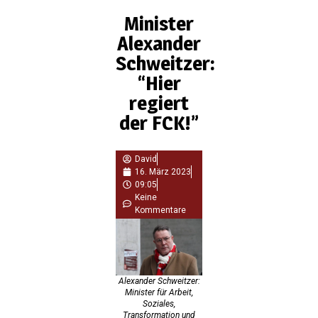
Minister
Alexander
Schweitzer:
“Hier
regiert
der FCK!”
David
16. März 2023
09:05
Keine
Kommentare
Alexander Schweitzer:
Minister für Arbeit,
Soziales,
Transformation und