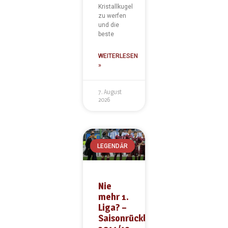
Kristallkugel
zu werfen
und die
beste
WEITERLESEN
»
7. August
2026
LEGENDÄR
Nie
mehr 1.
Liga? –
Saisonrückblick