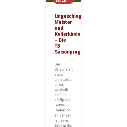
BETZE
Ungeschlagene
Meister
und
Kellerkinder
– Die
TB
Saisonprognose
Der
Saisonstart
steht
unmittelbar
bevor,
weshalb
es für die
Treffpunkt
Betze-
Redaktion
an der Zeit
ist, einen
Blick in die