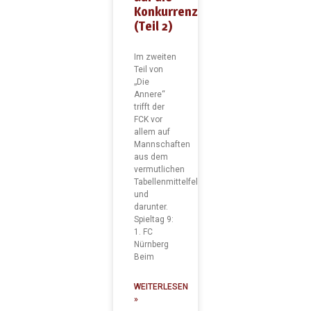
Konkurrenz
(Teil 2)
Im zweiten
Teil von
„Die
Annere“
trifft der
FCK vor
allem auf
Mannschaften
aus dem
vermutlichen
Tabellenmittelfeld
und
darunter.
Spieltag 9:
1. FC
Nürnberg
Beim
WEITERLESEN
»