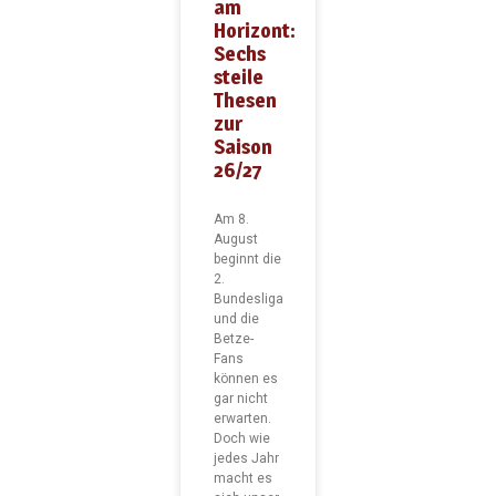
am
Horizont:
Sechs
steile
Thesen
zur
Saison
26/27
Am 8.
August
beginnt die
2.
Bundesliga
und die
Betze-
Fans
können es
gar nicht
erwarten.
Doch wie
jedes Jahr
macht es