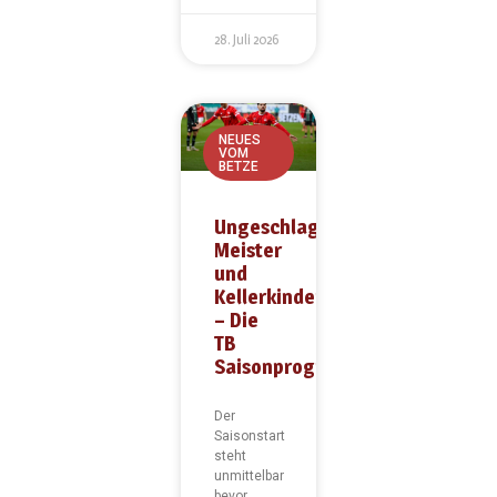
28. Juli 2026
NEUES
VOM
BETZE
Ungeschlagene
Meister
und
Kellerkinder
– Die
TB
Saisonprognose
Der
Saisonstart
steht
unmittelbar
bevor,