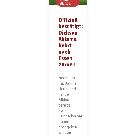
BETZE
Offiziell
bestätigt:
Dickson
Abiama
kehrt
nach
Essen
zurück
Nachdem
mit Jannis
Heuer und
Faride
Alidou
bereits
zwei
Leihrückkehrer
dauerhaft
abgegeben
werden