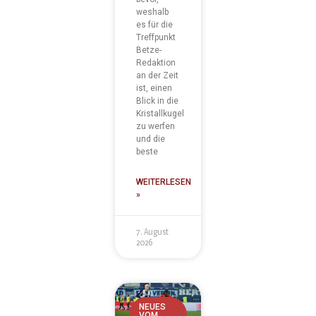
weshalb
es für die
Treffpunkt
Betze-
Redaktion
an der Zeit
ist, einen
Blick in die
Kristallkugel
zu werfen
und die
beste
WEITERLESEN
»
7. August
2026
NEUES
VOM