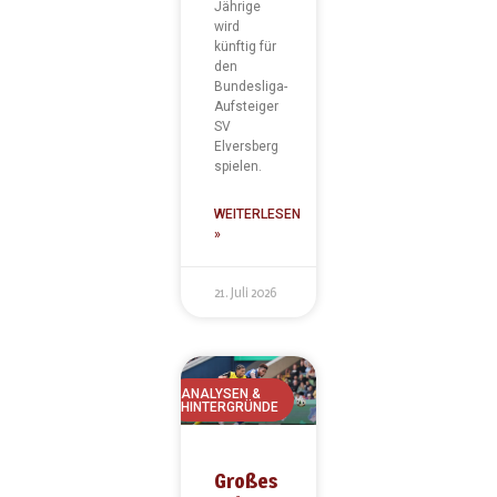
Jährige
wird
künftig für
den
Bundesliga-
Aufsteiger
SV
Elversberg
spielen.
WEITERLESEN
»
21. Juli 2026
ANALYSEN &
HINTERGRÜNDE
Großes