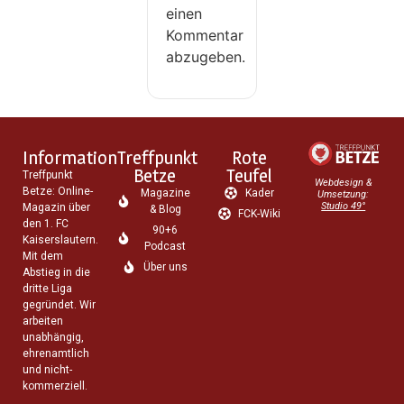
einen
Kommentar
abzugeben.
Information
Treffpunkt
Rote
Betze
Teufel
Treffpunkt
Webdesign &
Betze: Online-
Magazine
Kader
Umsetzung:
Studio 49°
Magazin über
& Blog
FCK-Wiki
den 1. FC
90+6
Kaiserslautern.
Podcast
Mit dem
Über uns
Abstieg in die
dritte Liga
gegründet. Wir
arbeiten
unabhängig,
ehrenamtlich
und nicht-
kommerziell.