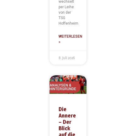
wechselt
per Leihe
von der
TSG
Hoffenheim
WEITERLESEN
»
8. Juli 2026
ANALYSEN &
HINTERGRÜNDE
Die
Annere
– Der
Blick
auf die