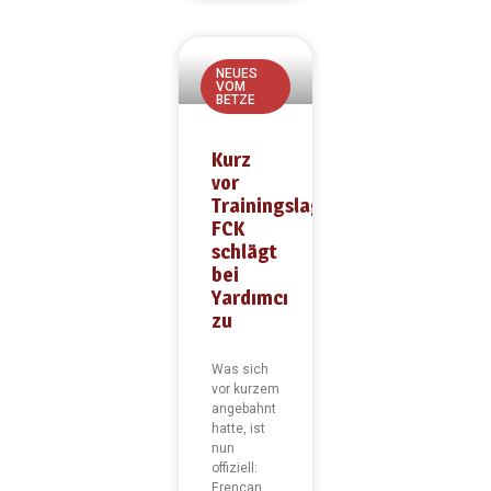
NEUES
VOM
BETZE
Kurz
vor
Trainingslager:
FCK
schlägt
bei
Yardımcı
zu
Was sich
vor kurzem
angebahnt
hatte, ist
nun
offiziell:
Erencan