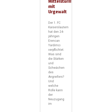
Mittelstürmer
mit
Urgewalt
Der 1. FC
Kaiserslautern
hat den 24-
jährigen
Erencan
Yardımcı
verpflichtet.
Was sind
die Stärken
und
Schwächen
des
Angreifers?
Und
welche
Rolle kann
der
Neuzugang
im