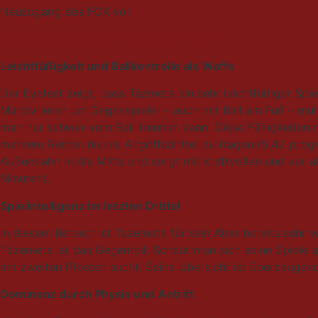
Neuzugang des FCK vor.
Treffpunkt Betze bei Google bevorzugen
Leichtfüßigkeit und Ballkontrolle als Waffe
Der Eyetest zeigt, dass Tazmeta ein sehr leichtfüßiger Spie
Manövrieren um Gegenspieler – auch mit Ball am Fuß – mühe
man nur schwer vom Ball trennen kann. Diese Fähigkeiten n
mehrere Reihen bis ins Angriffsdrittel zu tragen (5,42 prog
Außenbahn in die Mitte und sorgt mit kraftvollen und vor 
Minuten).
Spielintelligenz im letzten Drittel
In diesem Bereich ist Tazemeta für sein Alter bereits sehr 
Tazemeta ist das Gegenteil: Schaut man sich seine Spiele an
am zweiten Pfosten sucht. Seine Übersicht ist überzeugend
Dominanz durch Physis und Antritt