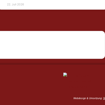
22. Juli 2026
Webdesign & Umsetzung:
S