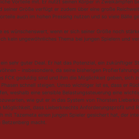
rliche Vorteile mit. Er nutzt seinen Körper in Zweikämpfen
seiner Größe verfügt er zudem über eine große Reichweite
Vorteile auch im hohen Pressing nutzen und so viele Bälle g
re es wünschenswert, wenn er sich seiner Größe noch stä
och kein ungewöhnliches Thema bei jungen Spielern und ve
 ein sehr guter Deal. Er hat das Potenzial, ein zukünftiger 
öhnen – insbesondere, da seine bisherigen Profierfahrungen
des FCK geduldig sind und ihm die Möglichkeit geben, sich z
 Phasen schnell steigen. Umso wichtiger ist es, dass er Rüc
en, weshalb eine sensible Belastungssteuerung eine wichti
uwarten, wie gut er in das System von Thorsten Lieberknec
ie Möglichkeit, dass Lieberknechts Anforderungsprofil und 
ch mit Tazemeta einen jungen Spieler gesichert hat, der in
m Betzenberg macht.