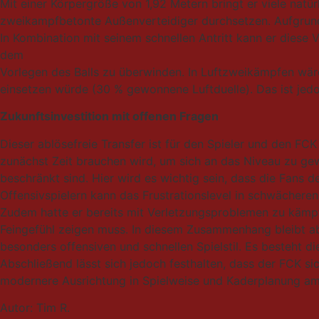
Mit einer Körpergröße von 1,92 Metern bringt er viele natü
zweikampfbetonte Außenverteidiger durchsetzen. Aufgrund 
In Kombination mit seinem schnellen Antritt kann er diese 
dem
Vorlegen des Balls zu überwinden. In Luftzweikämpfen wä
einsetzen würde (30 % gewonnene Luftduelle). Das ist jed
Zukunftsinvestition mit offenen Fragen
Dieser ablösefreie Transfer ist für den Spieler und den FCK
zunächst Zeit brauchen wird, um sich an das Niveau zu gew
beschränkt sind. Hier wird es wichtig sein, dass die Fans 
Offensivspielern kann das Frustrationslevel in schwächeren
Zudem hatte er bereits mit Verletzungsproblemen zu kämpf
Feingefühl zeigen muss. In diesem Zusammenhang bleibt abz
besonders offensiven und schnellen Spielstil. Es besteht d
Abschließend lässt sich jedoch festhalten, dass der FCK si
modernere Ausrichtung in Spielweise und Kaderplanung a
Autor: Tim R.