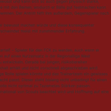
 bewusst und kann sich so auch gegen physisch starke,
 mit den Beinen, wodurch er Bälle gut festmachen kann.
ewinnen. Der Antritt hilft ihm außerdem, Gegenspieler nach
rker bewusst machen würde und diese konsequenter
rschwindet meist mit zunehmender Erfahrung.
Startelf – Spieler für den FCK zu werden, auch wenn er
 auf einen Kurzeinsatz in der Regionalliga West
u entwickeln. Gerade bei jungen, risikobereiten
khalt erhält und nicht vorschnell abgeschrieben wird.
ge Rolle spielen könnte und das Trainerteam ein gewisses
ht passt. Dieser steht bislang nicht unbedingt für einen
Rolle nicht optimal zu Tazemetas Stärken passen.
ternational von Scouts beachtet wird und Hoffnung auf eine