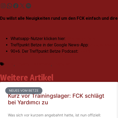
Du willst alle Neuigkeiten rund um den FCK einfach und d
Whatsapp-Nutzer klicken hier:
Whatsapp-Kanal
Treffpunkt Betze in der Google News-App:
Google News-
90+6. Der Treffpunkt Betze Podcast
:
Spotify
FCK
,
Thierry Tazemeta
,
Transfer
Weitere Artikel
NEUES VOM BETZE
Kurz vor Trainingslager: FCK schlägt
bei Yardımcı zu
Was sich vor kurzem angebahnt hatte, ist nun offiziell: