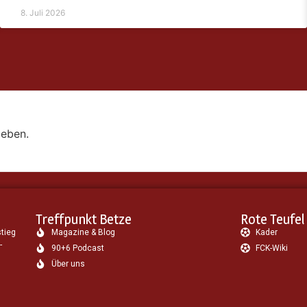
8. Juli 2026
eben.
Treffpunkt Betze
Rote Teufel
stieg
Magazine & Blog
Kader
-
90+6 Podcast
FCK-Wiki
Über uns