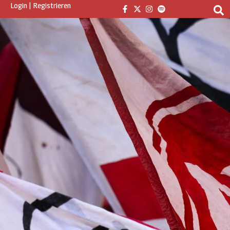
Login
|
Registrieren