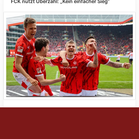
FCK nutzt Überzahl: „Kein einfacher Sieg”
Neues vom Betze
keine
vor 4 Monaten
in:
Kommentare