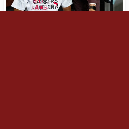
Neues vom Betze
1 Kommentar
vor 2 Monaten
in:
Zwischen Frust und „richtig Betze“ – Semih Sahin