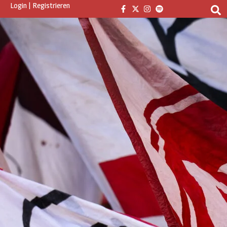
Login
|
Registrieren