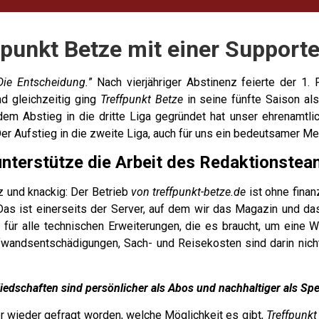
fpunkt Betze mit einer Supporte
Die Entscheidung.
” Nach vierjähriger Abstinenz feierte der 1.
nd gleichzeitig ging
Treffpunkt Betze
in seine fünfte Saison al
m Abstieg in die dritte Liga gegründet hat unser ehrenamtli
Der Aufstieg in die zweite Liga, auch für uns ein bedeutsamer Me
nterstütze die Arbeit des Redaktionstea
z und knackig: Der Betrieb
von treffpunkt-betze.de
ist ohne finan
Das ist einerseits der Server, auf dem wir das Magazin und d
 für alle technischen Erweiterungen, die es braucht, um eine W
fwandsentschädigungen, Sach- und Reisekosten sind darin nicht
liedschaften sind persönlicher als Abos und nachhaltiger als Sp
r wieder gefragt worden, welche Möglichkeit es gibt,
Treffpunkt