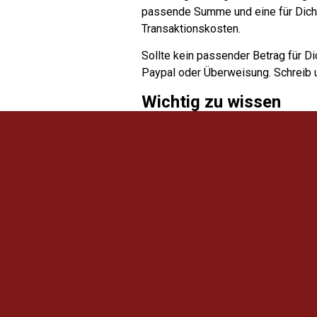
passende Summe und eine für Dich 
Transaktionskosten.
Sollte kein passender Betrag für D
Paypal oder Überweisung. Schreib 
Wichtig zu wissen
Hinter
Treffpunkt Betze
verbirgt sic
nur
diejenigen
, die Woche für Woch
Betze
keinen Status der Gemeinnütz
Deinen monatlichen Beitrag erhält
auch versteuern.
Information
Treffpunkt Betze: Online-Magazin über den 1. FC Kaiserslautern. Mit dem Ab