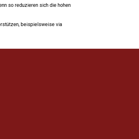
nn so reduzieren sich die hohen
rstützen, beispielsweise via
ine
Organisation
– sondern
 Dementsprechend besitzt
Treffpunkt
len können. Ganz im Gegenteil – für
ahmen wie jeder und jede andere