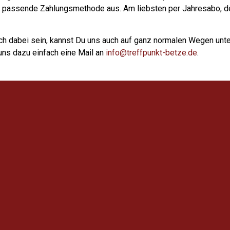
passende Zahlungsmethode aus. Am liebsten per Jahresabo, de
ich dabei sein, kannst Du uns auch auf ganz normalen Wegen unte
uns dazu einfach eine Mail an
info@treffpunkt-betze.de
.
h kein Verlag, kein Zeitungshaus, kein Unternehmen und auch ke
e daran arbeiten und jede Menge
Herzblut
und Zeit investieren.
igkeit. Das bedeutet, dass wir keine Spendenquittungen ausstel
st du eine Rechnung. Am Ende des Jahren müssen wir diese Einn
Danke, danke, danke!
Treffpunkt Betze
Rote Teufel
stieg
Magazine & Blog
Kader