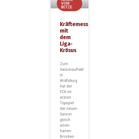
VOM
BETZE
Kräftemessen
mit
dem
Liga-
Krösus
Zum
Saisonauftakt
in
Wolfsburg
hat der
FCK im
ersten
Topspiel
der neuen
Saison
gleich
einen
harten
Brocken