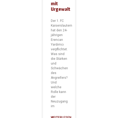
mit
Urgewalt
Der 1. FC
Kaiserslautern
hat den 24-
jährigen
Erencan
Yardımcı
verpflichtet.
Was sind
die Stärken
und
Schwächen
des
Angreifers?
Und
welche
Rolle kann
der
Neuzugang
im
WEITERLESEN