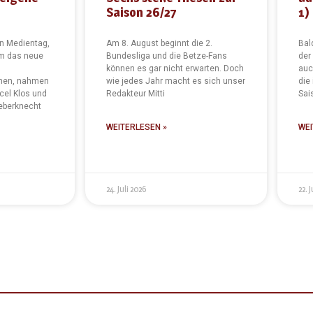
Saison 26/27
1)
en Medientag,
Am 8. August beginnt die 2.
Bal
em das neue
Bundesliga und die Betze-Fans
der
können es gar nicht erwarten. Doch
auc
tehen, nahmen
wie jedes Jahr macht es sich unser
die
rcel Klos und
Redakteur Mitti
Sai
ieberknecht
WEITERLESEN »
WEI
24. Juli 2026
22. 