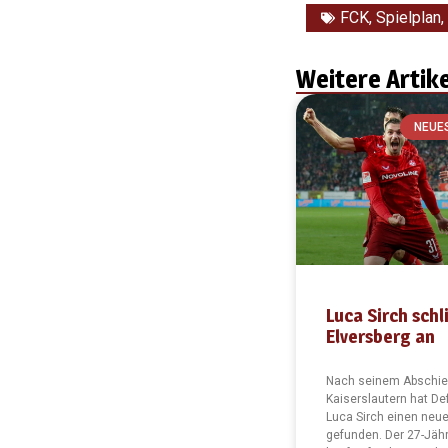
FCK
,
Spielplan
,
Weitere Artike
NEUE
Luca Sirch schl
Elversberg an
Nach seinem Abschie
Kaiserslautern hat De
Luca Sirch einen neu
gefunden. Der 27-Jähr