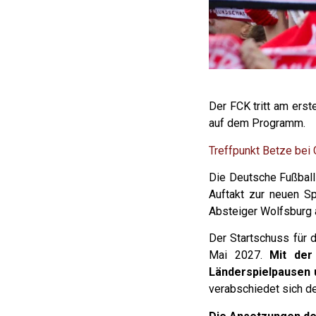
Der FCK tritt am ers
auf dem Programm.
Treffpunkt Betze bei
Die Deutsche Fußball
Auftakt zur neuen Sp
Absteiger Wolfsburg a
Der Startschuss für d
Mai 2027.
Mit der
Länderspielpausen 
verabschiedet sich de