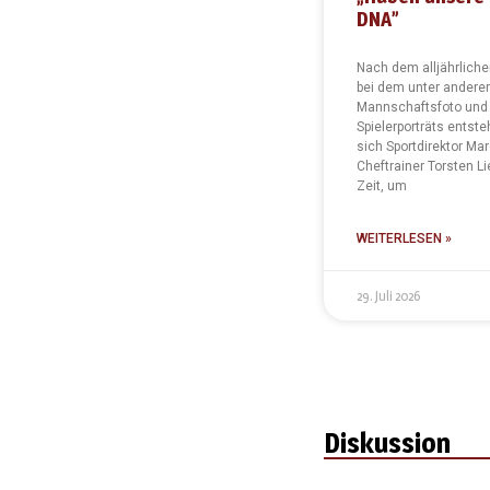
DNA”
Nach dem alljährlich
bei dem unter ander
Mannschaftsfoto und
Spielerporträts ents
sich Sportdirektor Ma
Cheftrainer Torsten L
Zeit, um
WEITERLESEN »
29. Juli 2026
Diskussion