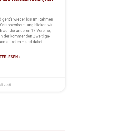
d geht’s wieder los! Im Rahmen
 Saisonvorbereitung blicken wir
h auf die anderen 17 Vereine,
 in der kommenden Zweitliga-
son antreten – und dabei
TERLESEN »
Juli 2026