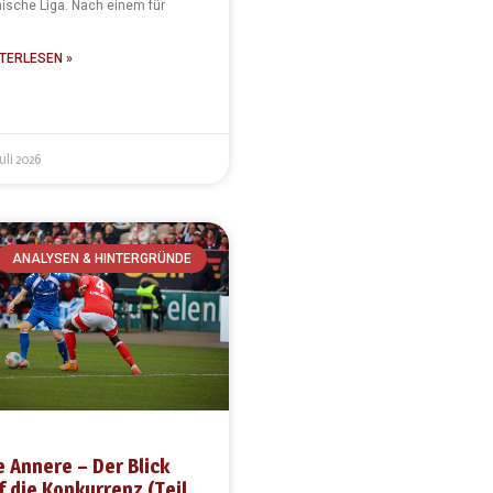
nische Liga. Nach einem für
TERLESEN »
Juli 2026
ANALYSEN & HINTERGRÜNDE
e Annere – Der Blick
f die Konkurrenz (Teil