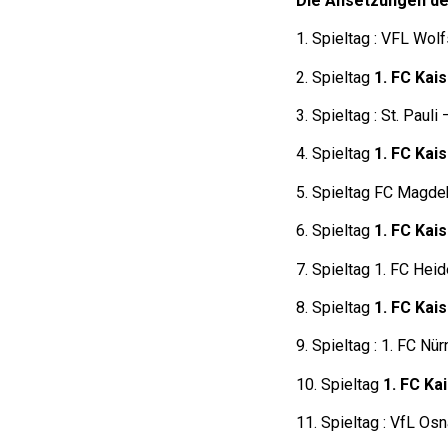
Die Ansetzungen de
1. Spieltag : VFL Wo
2. Spieltag
1. FC Kai
3. Spieltag : St. Pauli
4. Spieltag
1. FC Kai
5. Spieltag FC Magd
6. Spieltag
1. FC Kai
7. Spieltag 1. FC He
8. Spieltag
1. FC Kai
9. Spieltag : 1. FC N
10. Spieltag
1. FC Ka
11. Spieltag : VfL O