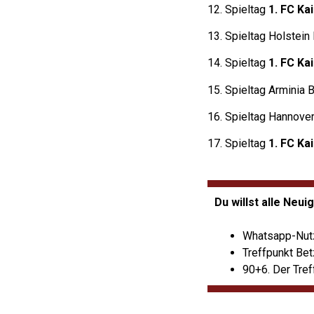
12. Spieltag
1. FC Ka
13. Spieltag Holstein
14. Spieltag
1. FC Ka
15. Spieltag Arminia 
16. Spieltag Hannove
17. Spieltag
1. FC Ka
Du willst alle Ne
Whatsapp-Nutz
Treffpunkt Be
90+6. Der Tre