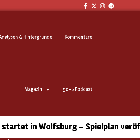
Analysen & Hintergründe
Kommentare
Magazin
90+6 Podcast
 startet in Wolfsburg – Spielplan veröf