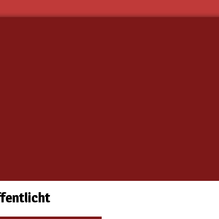
fentlicht