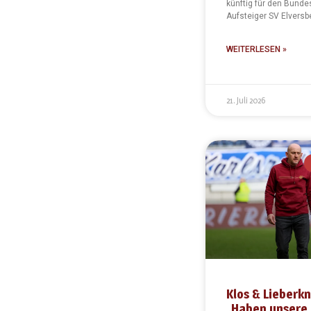
künftig für den Bundes
Aufsteiger SV Elversbe
WEITERLESEN »
21. Juli 2026
Klos & Lieberk
„Haben unsere