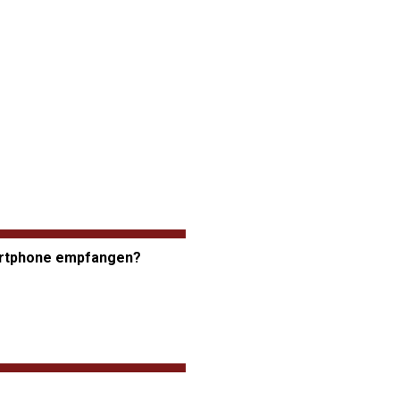
martphone empfangen?