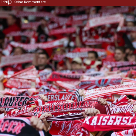
11:20
Keine Kommentare