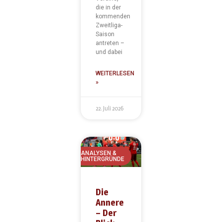
die in der
kommenden
Zweitliga-
Saison
antreten –
und dabei
WEITERLESEN
»
22. Juli 2026
ANALYSEN &
HINTERGRÜNDE
Die
Annere
– Der