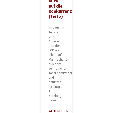
Blick
auf die
Konkurrenz
(Teil 2)
Im zweiten
Teil von
„Die
Annere“
trifft der
FCK vor
allem auf
Mannschaften
aus dem
vermutlichen
Tabellenmittelfeld
und
darunter.
Spieltag 9:
1. FC
Nürnberg
Beim
WEITERLESEN