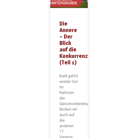
HINTERGRÜNDE
Die
Annere
– Der
Blick
auf die
Konkurrenz
(Teil 1)
Bald geht’s
wieder los!
Im
Rahmen
der
Saisonvorbereitung
blicken wir
auch auf
die
anderen
17
Vereine,