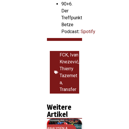
90+6.
Der
Treffpunkt
Betze
Podcast
:
Spotify
FCK
,
Ivan
Knezević
,
Thierry
Tazemet
a
,
Transfer
Weitere
Artikel
ANALYSEN &