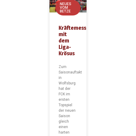
NEUES
VOM
BETZE
Kräftemessen
mit
dem
Liga-
Krösus
Zum
Saisonauftakt
in
Wolfsburg
hat der
FCK im
ersten
Topspiel
der neuen
Saison
gleich
einen
harten