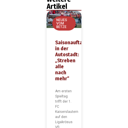
Artikel
NEUES
VOM
BETZE
Saisonauftakt
in der
Autostadt:
„Streben
alle
nach
mehr“
Am ersten
Spieltag
trifft der 1.
FC
Kaiserslautern
auf den
Ligakrösus
VfL