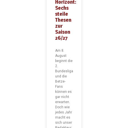
Horizont:
Sechs
steile
Thesen
zur
Saison
26/27
Am 8.
August
beginnt die
2.
Bundesliga
und die
Betze-
Fans
können es
gar nicht
erwarten.
Doch wie
jedes Jahr
macht es
sich unser
Redakteur