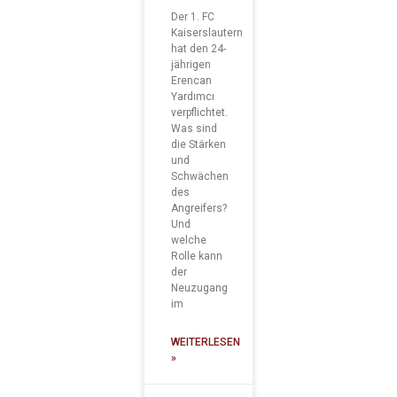
Der 1. FC
Kaiserslautern
hat den 24-
jährigen
Erencan
Yardımcı
verpflichtet.
Was sind
die Stärken
und
Schwächen
des
Angreifers?
Und
welche
Rolle kann
der
Neuzugang
im
WEITERLESEN
»