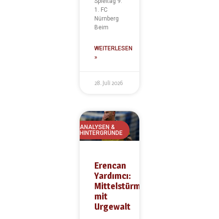
Spieltag 9:
1. FC
Nürnberg
Beim
WEITERLESEN
»
28. Juli 2026
ANALYSEN &
HINTERGRÜNDE
Erencan
Yardımcı:
Mittelstürmer
mit
Urgewalt