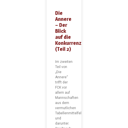
Die
Annere
– Der
Blick
auf die
Konkurrenz
(Teil 2)
Im zweiten
Teil von
„Die
Annere“
trifft der
FCK vor
allem auf
Mannschaften
aus dem
vermutlichen
Tabellenmittelfeld
und
darunter.