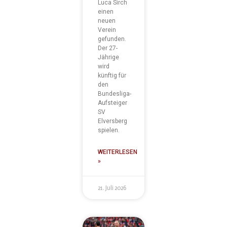
Luca Sirch
einen
neuen
Verein
gefunden.
Der 27-
Jährige
wird
künftig für
den
Bundesliga-
Aufsteiger
SV
Elversberg
spielen.
WEITERLESEN
»
21. Juli 2026