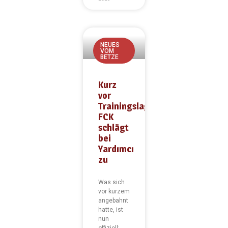
NEUES
VOM
BETZE
Kurz
vor
Trainingslager:
FCK
schlägt
bei
Yardımcı
zu
Was sich
vor kurzem
angebahnt
hatte, ist
nun
offiziell: