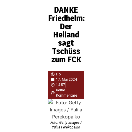
DANKE
Friedhelm:
Der
Heiland
sagt
Tschüss
zum FCK
Flo
17. Mai 2024
14:57
Keine
Kommentare
Foto: Getty Images /
Yuliia Perekopaiko