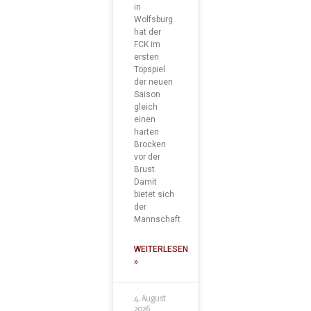
in
Wolfsburg
hat der
FCK im
ersten
Topspiel
der neuen
Saison
gleich
einen
harten
Brocken
vor der
Brust.
Damit
bietet sich
der
Mannschaft
WEITERLESEN
»
4. August
2026