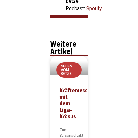
Betze
Podcast
:
Spotify
Weitere
Artikel
NEUES
VOM
BETZE
Kräftemessen
mit
dem
Liga-
Krösus
Zum
Saisonauftakt