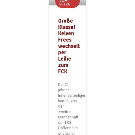
VOM
BETZE
Große
Klasse!
Kelven
Frees
wechselt
per
Leihe
zum
FCK
Der 21-
jährige
Innenverteidiger
kommt von
der
zweiten
Mannschaft
der TSG
Hoffenheim
und bringt