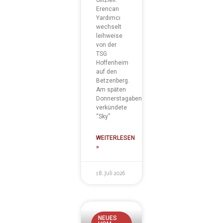
Erencan
Yardımcı
wechselt
leihweise
von der
TSG
Hoffenheim
auf den
Betzenberg.
Am späten
Donnerstagabend
verkündete
“Sky”
WEITERLESEN
»
18. Juli 2026
NEUES