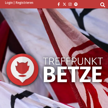
Login
|
Registrieren