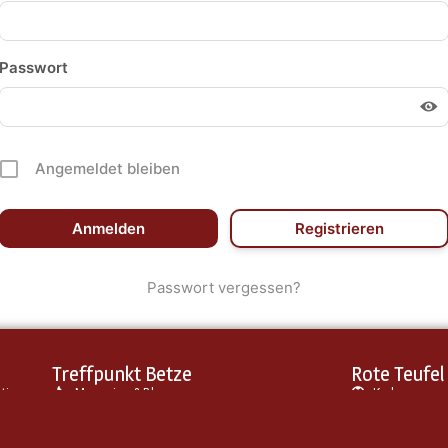
Passwort
Angemeldet bleiben
Registrieren
Passwort vergessen?
Treffpunkt Betze
Rote Teufel
stieg
Magazine & Blog
Kader
-
90+6 Podcast
FCK-Wiki
Über uns