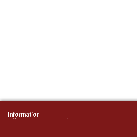
Information
Treffpunkt Betze: Online-Magazin über den 1. FC Kaiserslautern. Mit dem Ab
in die dritte Liga gegründet. Wir arbeiten unabhängig, ehrenamtlich und nicht
kommerziell.