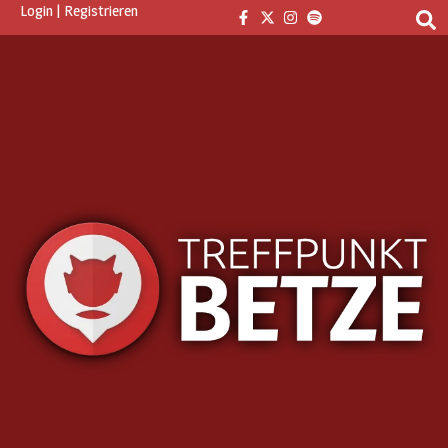
Login
|
Registrieren