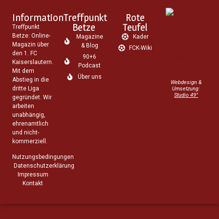
Information
Treffpunkt
Rote
Betze
Teufel
Treffpunkt
Betze: Online-
Magazine
Kader
Magazin über
& Blog
FCK-Wiki
den 1. FC
90+6
Kaiserslautern.
Podcast
Mit dem
Über uns
Abstieg in die
Webdesign &
dritte Liga
Umsetzung:
Studio 49°
gegründet. Wir
arbeiten
unabhängig,
ehrenamtlich
und nicht-
kommerziell.
Nutzungsbedingungen
Datenschutzerklärung
Impressum
Kontakt