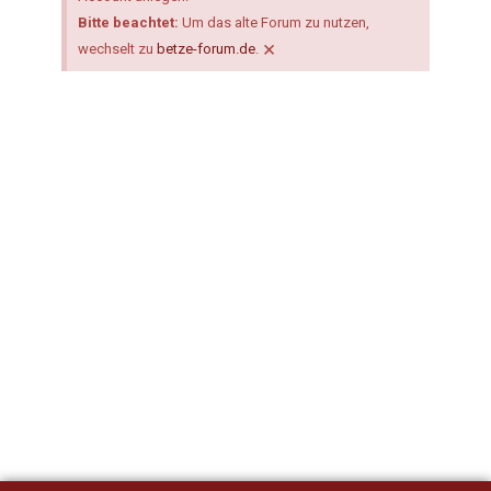
Bitte beachtet:
Um das alte Forum zu nutzen,
×
wechselt zu
betze-forum.de
.
Benutzername oder E-Mail
Passwort
Angemeldet bleiben
Registrieren
Passwort vergessen?