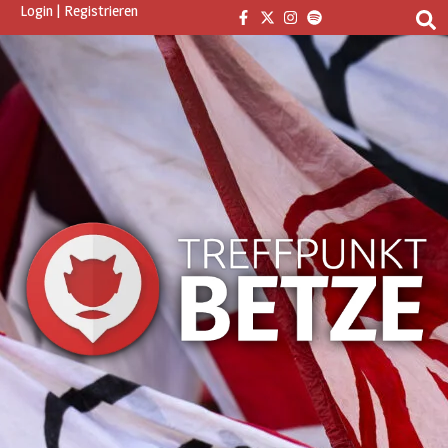
Login
|
Registrieren