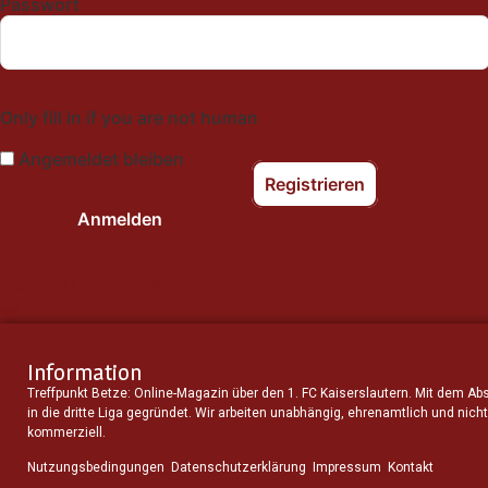
Passwort
Only fill in if you are not human
Angemeldet bleiben
Registrieren
Passwort vergessen?
Information
Treffpunkt Betze: Online-Magazin über den 1. FC Kaiserslautern. Mit dem Ab
in die dritte Liga gegründet. Wir arbeiten unabhängig, ehrenamtlich und nicht
kommerziell.
Nutzungsbedingungen
Datenschutzerklärung
Impressum
Kontakt