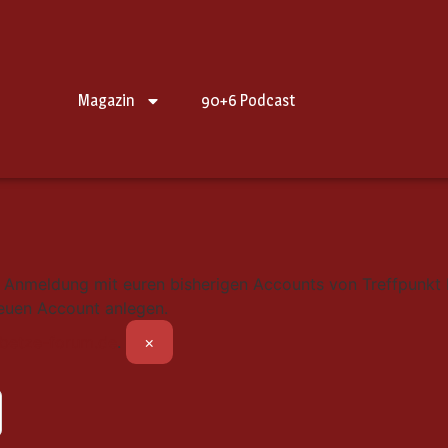
Magazin
90+6 Podcast
e Anmeldung mit euren bisherigen Accounts von Treffpunkt 
neuen Account anlegen.
betze-forum.de
.
×