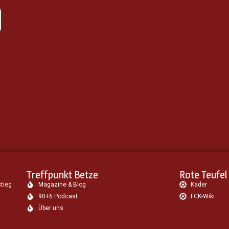
Treffpunkt Betze
Rote Teufel
stieg
Magazine & Blog
Kader
-
90+6 Podcast
FCK-Wiki
Über uns