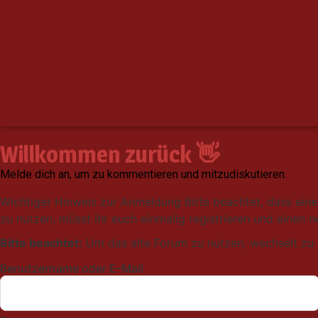
Willkommen zurück 👋
Melde dich an, um zu kommentieren und mitzudiskutieren.
Wichtiger Hinweis zur Anmeldung
Bitte beachtet, dass ein
zu nutzen, müsst ihr euch einmalig registrieren und einen 
Bitte beachtet:
Um das alte Forum zu nutzen, wechselt zu
Benutzername oder E-Mail