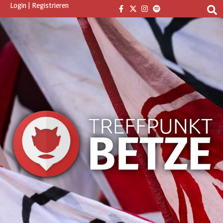
Login
|
Registrieren