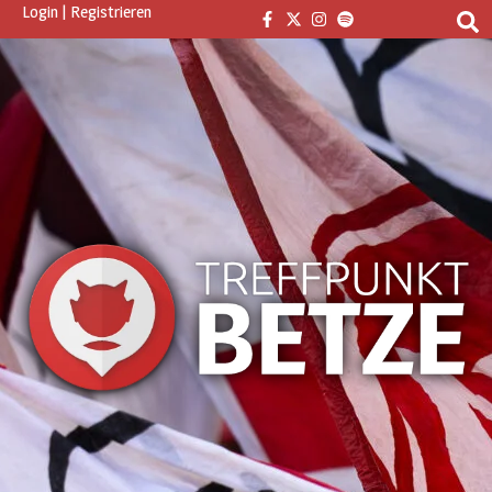
Login
|
Registrieren